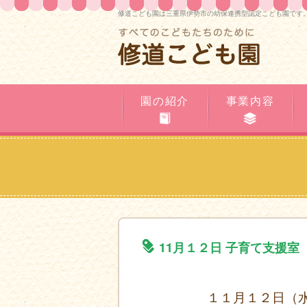
修道こども園は三重県伊勢市の幼保連携型認定こども園です
修道こども園
園の紹介
事業内容
11月１２日 子育て支援
１１月１２日（