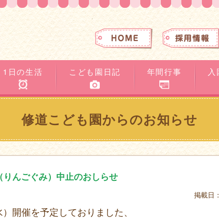
。
1日の生活
こども園日記
年間行事
入
修道こども園からのお知らせ
室（りんごぐみ）中止のおしらせ
掲載日：
水）開催を予定しておりました、