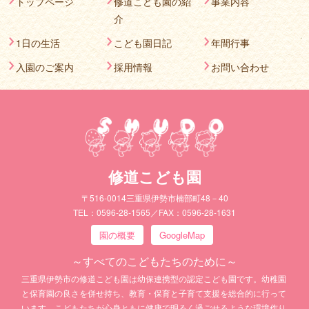
トップページ
修道こども園の紹
事業内容
介
1日の生活
こども園日記
年間行事
入園のご案内
採用情報
お問い合わせ
修道こども園
〒516-0014三重県伊勢市楠部町48－40
TEL：0596-28-1565／FAX：0596-28-1631
園の概要
GoogleMap
～すべてのこどもたちのために～
三重県伊勢市の修道こども園は幼保連携型の認定こども園です。幼稚園
と保育園の良さを併せ持ち、教育・保育と子育て支援を総合的に行って
います。こどもたちが心身ともに健康で明るく過ごせるような環境作り