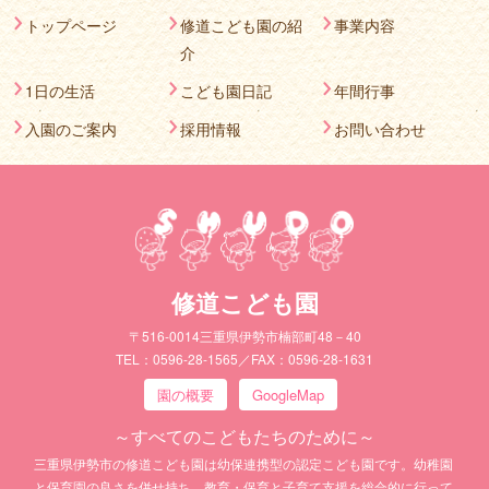
トップページ
修道こども園の紹
事業内容
介
1日の生活
こども園日記
年間行事
入園のご案内
採用情報
お問い合わせ
修道こども園
〒516-0014三重県伊勢市楠部町48－40
TEL：0596-28-1565／FAX：0596-28-1631
園の概要
GoogleMap
～すべてのこどもたちのために～
三重県伊勢市の修道こども園は幼保連携型の認定こども園です。幼稚園
と保育園の良さを併せ持ち、教育・保育と子育て支援を総合的に行って